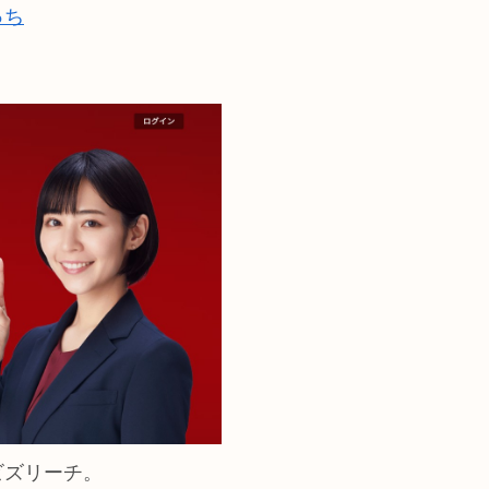
っち
ビズリーチ。